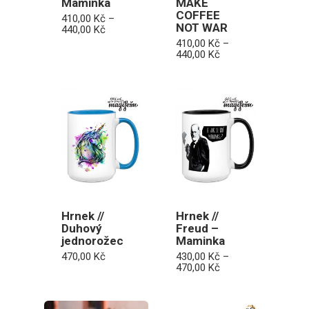
Maminka
MAKE
COFFEE
410,00
Kč
–
NOT WAR
Rozpětí
440,00
Kč
cen:
410,00
Kč
–
410,00 Kč
Rozpětí
440,00
Kč
až
cen:
440,00 Kč
410,00 Kč
až
440,00 Kč
Hrnek //
Hrnek //
Duhový
Freud –
jednorožec
Maminka
470,00
Kč
430,00
Kč
–
Rozpětí
470,00
Kč
cen:
430,00 Kč
až