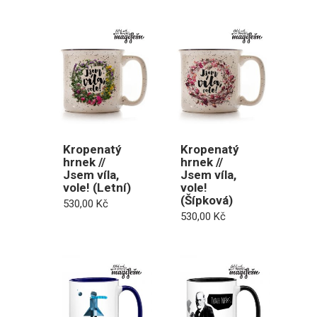
410,00 Kč
až
440,00 Kč
Kropenatý
Kropenatý
hrnek //
hrnek //
Jsem víla,
Jsem víla,
vole! (Letní)
vole!
(Šípková)
530,00
Kč
530,00
Kč