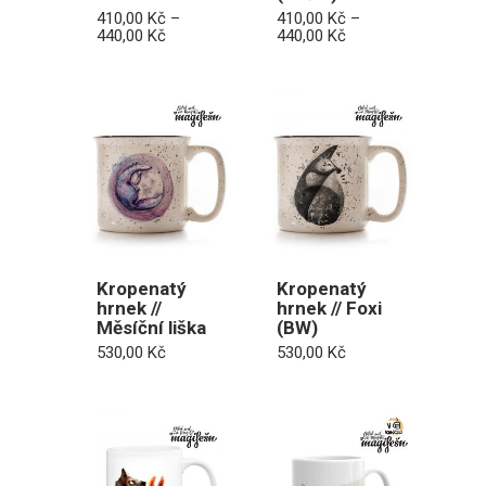
410,00
Kč
–
410,00
Kč
–
Rozpětí
Rozpětí
440,00
Kč
440,00
Kč
cen:
cen:
410,00 Kč
410,00 Kč
až
až
440,00 Kč
440,00 Kč
Kropenatý
Kropenatý
hrnek //
hrnek // Foxi
Měsíční liška
(BW)
530,00
Kč
530,00
Kč