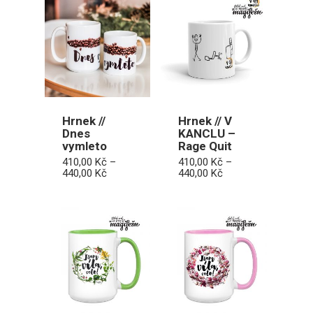
470,00 Kč
Hrnek //
Hrnek // V
Dnes
KANCLU –
vymleto
Rage Quit
410,00
Kč
–
410,00
Kč
–
Rozpětí
Rozpětí
440,00
Kč
440,00
Kč
cen:
cen:
410,00 Kč
410,00 Kč
až
až
440,00 Kč
440,00 Kč