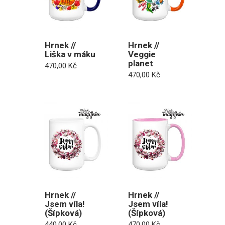
Hrnek //
Hrnek //
Liška v máku
Veggie
planet
470,00
Kč
470,00
Kč
Hrnek //
Hrnek //
Jsem víla!
Jsem víla!
(Šípková)
(Šípková)
440,00
Kč
470,00
Kč