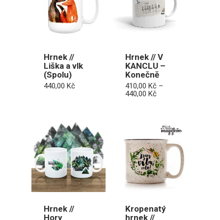
Hrnek //
Hrnek // V
Liška a vlk
KANCLU –
(Spolu)
Konečně
440,00
Kč
410,00
Kč
–
Rozpětí
440,00
Kč
cen:
410,00 Kč
až
440,00 Kč
Hrnek //
Kropenatý
Hory
hrnek //