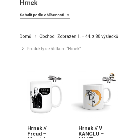
Hrnek
Seřadit podle oblíbenosti
Seřazeno
Domů
Obchod
Zobrazen 1. – 44. z 80 výsledků
podle
Produkty se štítkem “Hrnek”
oblíbenost
Hrnek //
Hrnek // V
Freud –
KANCLU –