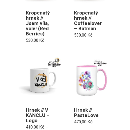
Kropenatý
Kropenatý
hrnek //
hrnek //
Jsem víla,
Coffeelover
vole! (Red
– Batman
Berries)
530,00
Kč
530,00
Kč
Hrnek // V
Hrnek //
KANCLU –
PasteLove
Logo
470,00
Kč
410,00
Kč
–