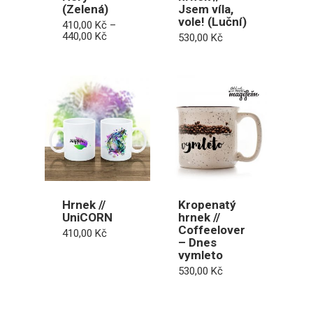
(Zelená)
Jsem víla,
vole! (Luční)
410,00
Kč
–
Rozpětí
440,00
Kč
530,00
Kč
cen:
410,00 Kč
až
440,00 Kč
Hrnek //
Kropenatý
UniCORN
hrnek //
Coffeelover
410,00
Kč
– Dnes
vymleto
530,00
Kč