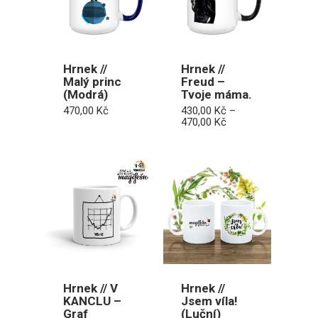
Hrnek //
Hrnek //
Malý princ
Freud –
(Modrá)
Tvoje máma.
470,00
Kč
430,00
Kč
–
Rozpětí
470,00
Kč
cen:
430,00 Kč
až
470,00 Kč
Hrnek // V
Hrnek //
KANCLU –
Jsem víla!
Graf
(Luční)