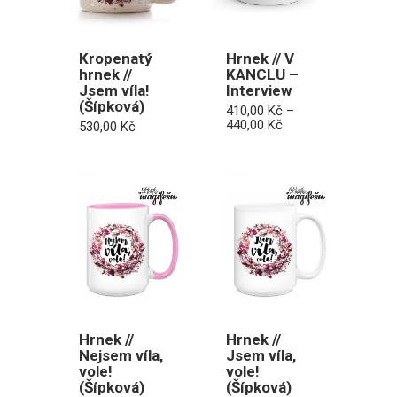
Kropenatý
Hrnek // V
hrnek //
KANCLU –
Jsem víla!
Interview
(Šípková)
410,00
Kč
–
Rozpětí
440,00
Kč
530,00
Kč
cen:
410,00 Kč
až
440,00 Kč
Hrnek //
Hrnek //
Nejsem víla,
Jsem víla,
vole!
vole!
(Šípková)
(Šípková)