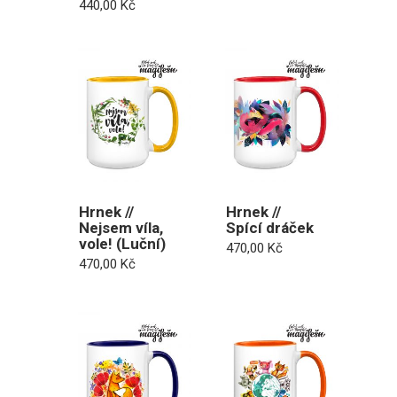
Rozpětí
440,00
Kč
cen:
410,00 Kč
až
440,00 Kč
Hrnek //
Hrnek //
Nejsem víla,
Spící dráček
vole! (Luční)
470,00
Kč
470,00
Kč