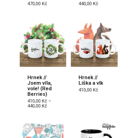
470,00
Kč
440,00
Kč
Hrnek //
Hrnek //
Jsem víla,
Liška a vlk
vole! (Red
410,00
Kč
Berries)
410,00
Kč
–
Rozpětí
440,00
Kč
cen:
410,00 Kč
až
440,00 Kč