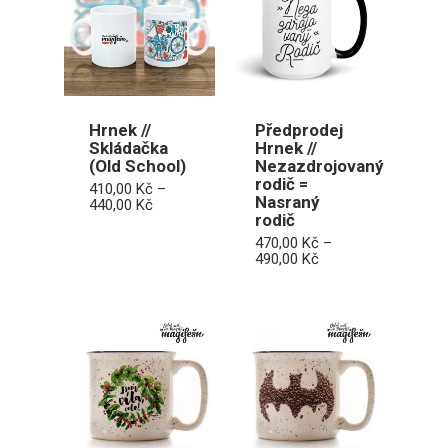
Hrnek //
Předprodej
Skládačka
Hrnek //
(Old School)
Nezazdrojovaný
rodič =
410,00
Kč
–
Nasraný
Rozpětí
440,00
Kč
rodič
cen:
410,00 Kč
470,00
Kč
–
až
Rozpětí
490,00
Kč
440,00 Kč
cen:
470,00 Kč
až
490,00 Kč