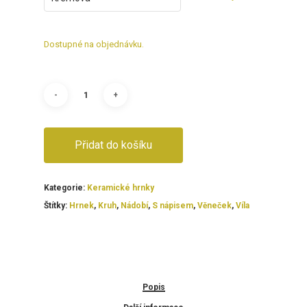
Dostupné na objednávku.
Přidat do košíku
Kategorie:
Keramické hrnky
Štítky:
Hrnek
,
Kruh
,
Nádobí
,
S nápisem
,
Věneček
,
Víla
Popis