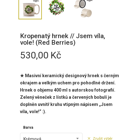
Kropenatý hrnek // Jsem víla,
vole! (Red Berries)
530,00
Kč
★ Masivní keramický designový hrnek s černým
okrajem a velkým uchem pro pohodlné držení.
Hrnek o objemu 400 ml
s
autorskou fotografií.
Zelený věneček z lístků a červených bobulí je
doplněn uvnitř kruhu vtipným nápisem „Jsem
víla, vole!“ :).
Barva
Zrušit výběr
Krémová