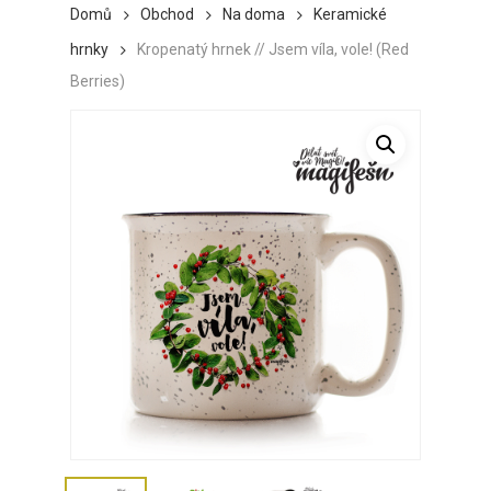
Domů
Obchod
Na doma
Keramické
hrnky
Kropenatý hrnek // Jsem víla, vole! (Red
Berries)