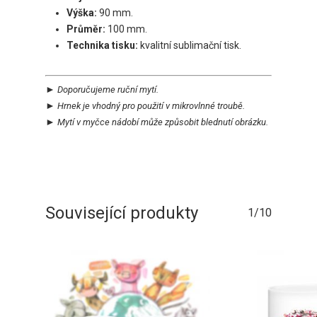
Výška:
90 mm.
Průměr:
100 mm.
Technika tisku:
kvalitní sublimační tisk.
►
Doporučujeme
ruční mytí.
►
Hrnek je vhodný pro použití v
mikrovlnné troubě.
►
Mytí v myčce
nádobí může
způsobit
blednutí obrázku.
Související produkty
1/10