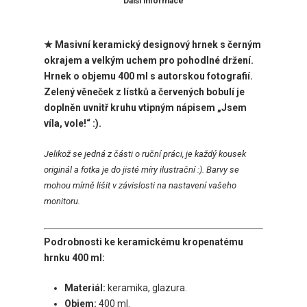
Další informace
★ Masivní keramický designový hrnek s černým
okrajem a velkým uchem pro pohodlné držení.
Hrnek o objemu 400 ml
s
autorskou fotografií.
Zelený věneček z lístků a červených bobulí je
doplněn uvnitř kruhu vtipným nápisem „Jsem
víla, vole!“ :).
Jelikož se jedná z části o ruční práci, je každý kousek
originál a fotka je do jisté míry ilustrační :). Barvy se
mohou mírně lišit v závislosti na nastavení vašeho
monitoru.
Podrobnosti ke keramickému kropenatému
hrnku 400 ml:
Materiál:
keramika, glazura.
Objem:
400 ml.