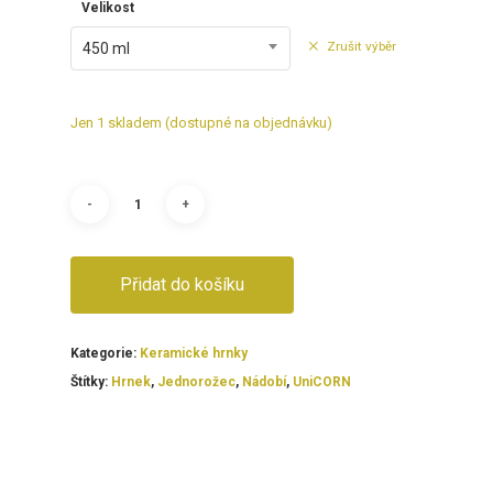
Velikost
Zrušit výběr
450 ml
Jen 1 skladem (dostupné na objednávku)
Přidat do košíku
Kategorie:
Keramické hrnky
Štítky:
Hrnek
,
Jednorožec
,
Nádobí
,
UniCORN