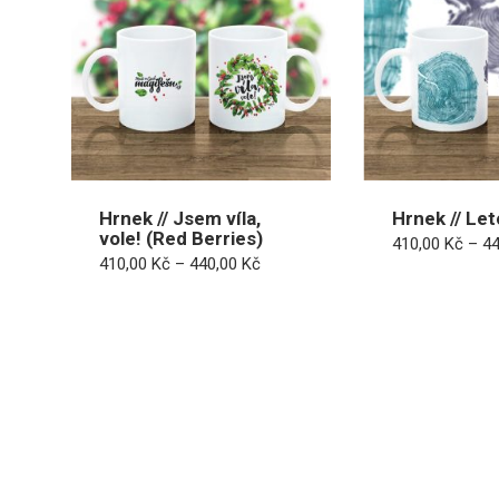
Hrnek // Jsem víla,
Hrnek // Le
vole! (Red Berries)
410,00
Kč
–
4
Rozpětí
410,00
Kč
–
440,00
Kč
cen:
410,00 Kč
až
440,00 Kč