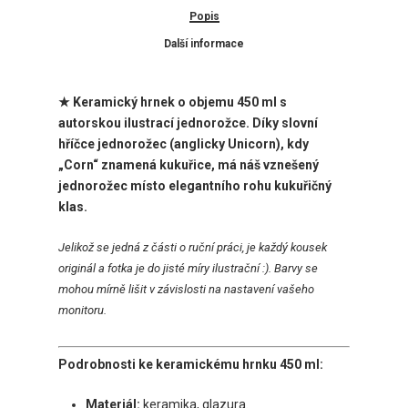
Popis
Další informace
★ Keramický hrnek o objemu 450 ml
s
autorskou ilustrací jednorožce. Díky slovní
hříčce jednorožec (anglicky Unicorn), kdy
„Corn“ znamená kukuřice, má náš vznešený
jednorožec místo elegantního rohu kukuřičný
klas.
Jelikož se jedná z části o ruční práci, je každý kousek
originál a fotka je do jisté míry ilustrační :). Barvy se
mohou mírně lišit v závislosti na nastavení vašeho
monitoru.
Podrobnosti ke keramickému hrnku 450 ml:
Materiál:
keramika, glazura.