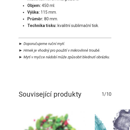
Objem:
450 ml.
Výška:
115 mm.
Průměr:
80 mm.
Technika tisku:
kvalitní sublimační tisk.
►
Doporučujeme
ruční mytí.
►
Hrnek je vhodný pro použití v
mikrovlnné troubě.
►
Mytí v myčce
nádobí může
způsobit
blednutí obrázku.
Související produkty
1/10