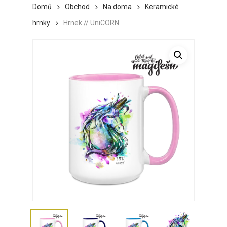
Domů
Obchod
Na doma
Keramické
hrnky
Hrnek // UniCORN