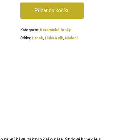
Přidat do košíku
Kategorie:
Keramické hrnky
Štítky:
Hrnek
,
Liška a vlk
,
Nádobí
 ranní kávu, tak pro čaj o páté. Stylový hrnek je
s