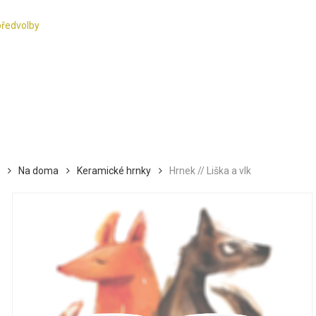
předvolby
Na doma
Keramické hrnky
Hrnek // Liška a vlk