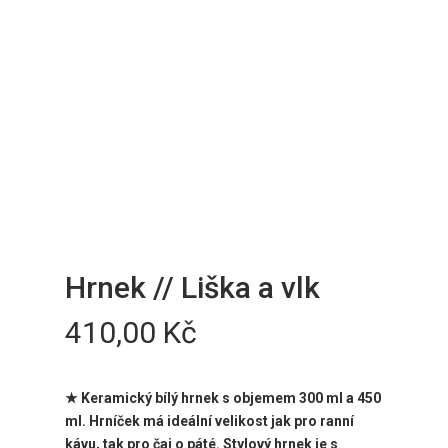
Hrnek // Liška a vlk
410,00
Kč
★ Keramický bílý hrnek s objemem 300 ml a 450
ml. Hrníček má ideální velikost jak pro ranní
kávu, tak pro čaj o páté. Stylový hrnek je
s