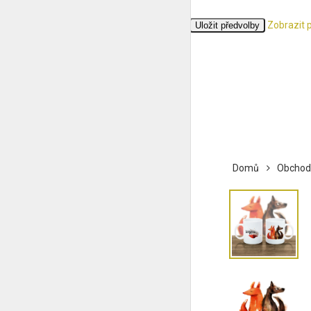
Zobrazit 
Přijmout
Odmítnout
Zobrazit předvolby
Uložit předvolby
Zásady cookies
Ochrana osobních údajů
Domů
Obchod