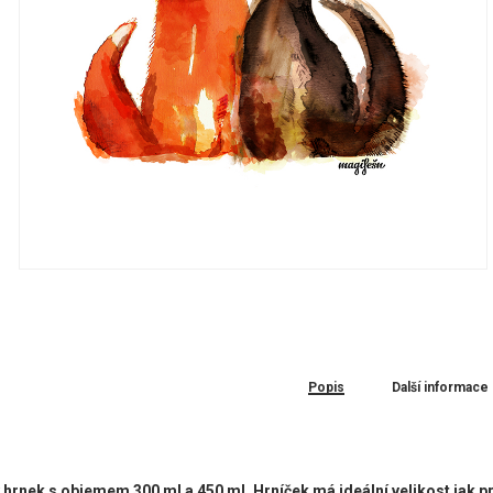
Popis
Další informace
hrnek s objemem 300 ml a 450 ml. Hrníček má ideální velikost jak pro